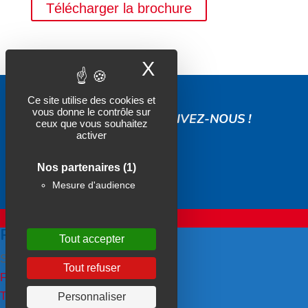
Télécharger la brochure
X
Masquer le band
ESPACE AUTO TR89
Ce site utilise des cookies et
vous donne le contrôle sur
SUIVEZ-NOUS !
Contactez-nous
ceux que vous souhaitez
activer
Actualités
Nos partenaires
(1)
Politique de confidentialité
Mesure d'audience
Mentions légales
Une réalisation Subotaï
PIN IT ON PINTEREST
Tout accepter
Share This
Tout refuser
Facebook
Twitter
Personnaliser