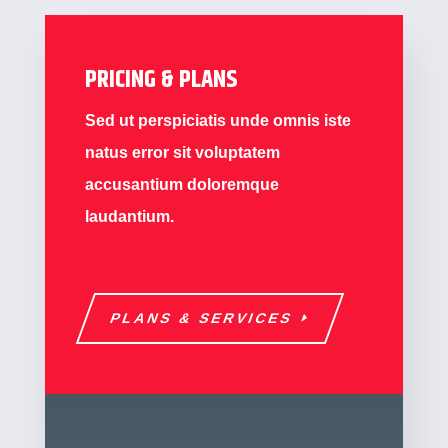
PRICING & PLANS
Sed ut perspiciatis unde omnis iste
natus error sit voluptatem
accusantium doloremque
laudantium.
PLANS & SERVICES