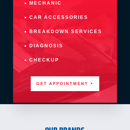
MECHANIC
CAR ACCESSORIES
BREAKDOWN SERVICES
DIAGNOSIS
CHECKUP
GET APPOINTMENT