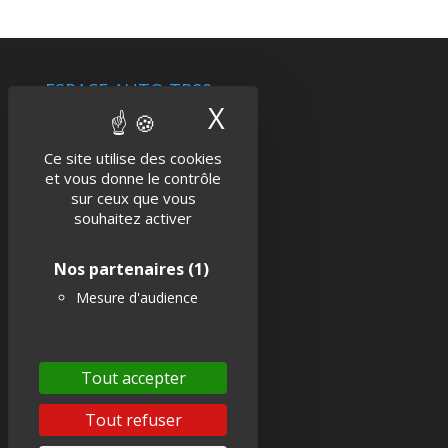
ESPACE AUTO TR89
X
Masquer le band
Ce site utilise des cookies
et vous donne le contrôle
Contactez-nous
sur ceux que vous
Actualités
souhaitez activer
Politique de confidentialité
Nos partenaires
(1)
Mentions légales
Mesure d'audience
SUIVEZ-NOUS !
Tout accepter
Tout refuser