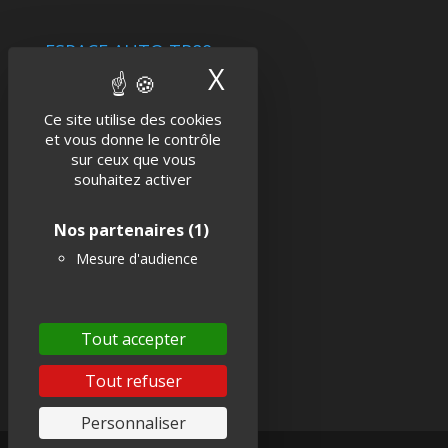
ESPACE AUTO TR89
X
Masquer le band
Ce site utilise des cookies
et vous donne le contrôle
Contactez-nous
sur ceux que vous
Actualités
souhaitez activer
Politique de confidentialité
Nos partenaires
(1)
Mentions légales
Mesure d'audience
SUIVEZ-NOUS !
Tout accepter
Tout refuser
Personnaliser