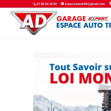
Panneau de gestion des cookies
03 86 64 16 80
espaceautotr89@gmail.com