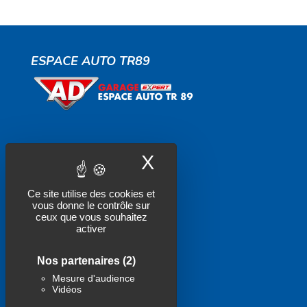
ESPACE AUTO TR89
Contactez-nous
X
Masquer le band
Actualités
Ce site utilise des cookies et
Politique de confidentialité
vous donne le contrôle sur
ceux que vous souhaitez
Mentions légales
activer
Nos partenaires
(2)
SUIVEZ-NOUS !
Mesure d'audience
Vidéos