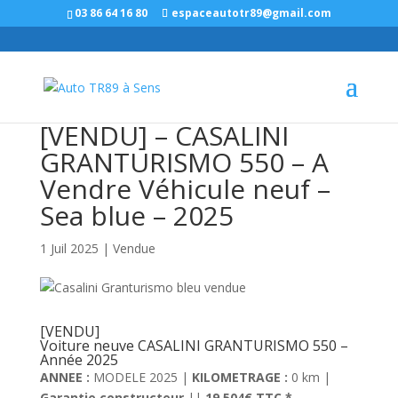
Panneau de gestion des cookies
03 86 64 16 80
espaceautotr89@gmail.com
[VENDU] – CASALINI
GRANTURISMO 550 – A
Vendre Véhicule neuf –
Sea blue – 2025
1 Juil 2025
|
Vendue
[VENDU]
Voiture neuve CASALINI GRANTURISMO 550 –
Année 2025
ANNEE :
MODELE 2025 |
KILOMETRAGE :
0 km |
Garantie constructeur
||
19 504€ TTC *