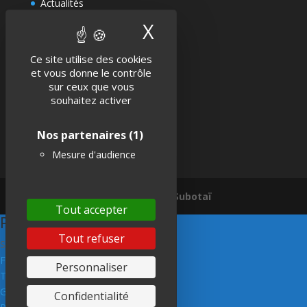
Actualités
Politique de confidentialité
X
Masquer le band
Mentions légales
Ce site utilise des cookies
et vous donne le contrôle
sur ceux que vous
SUIVEZ-NOUS !
souhaitez activer
Nos partenaires
(1)
Mesure d'audience
Une réalisation Subotaï
Tout accepter
Pin It on Pinterest
Tout refuser
Share This
Facebook
Personnaliser
Twitter
Google+
Confidentialité